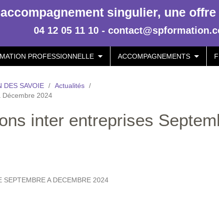
accompagnement singulier, une offre p
04 12 05 11 10 - contact@spformation.
MATION PROFESSIONNELLE
ACCOMPAGNEMENTS
F
 DES SAVOIE
/
Actualités
/
e à Décembre 2024
ions inter entreprises Septem
 SEPTEMBRE A DECEMBRE 2024