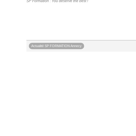
SP Formation : You deserve the best !
Actualité SP FORMATION Annecy