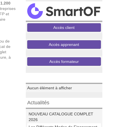
 1.200
treprises
FFP et
ire
Accès client
 ou de
Accès apprenant
cat de
glet
eure, à
Accès formateur
Evenements
Aucun élément à afficher
Actualités
NOUVEAU CATALOGUE COMPLET
2026