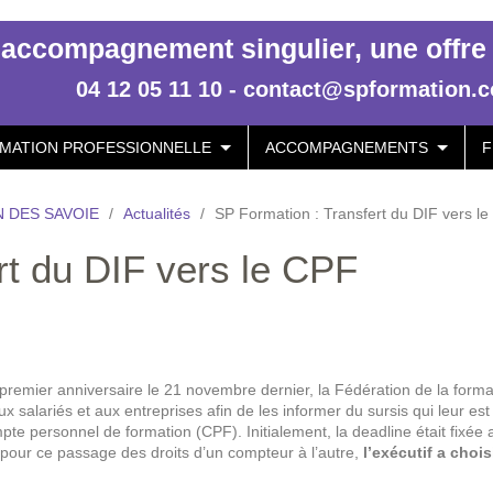
accompagnement singulier, une offre p
04 12 05 11 10 - contact@spformation.
MATION PROFESSIONNELLE
ACCOMPAGNEMENTS
F
 DES SAVOIE
/
Actualités
/
SP Formation : Transfert du DIF vers l
rt du DIF vers le CPF
premier anniversaire le 21 novembre dernier, la Fédération de la forma
 salariés et aux entreprises afin de les informer du sursis qui leur est 
te personnel de formation (CPF). Initialement, la deadline était fixée 
our ce passage des droits d’un compteur à l’autre,
l’exécutif a chois