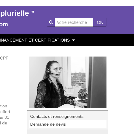
lurielle "
OK
com
INANCEMENT ET CERTIFICATIONS
e CPF
tion
offert
Contacts et renseignements
au 31
i de
Demande de devis