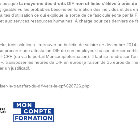
le puisque
la moyenne des droits DIF non utilisés s’élève à près de
igeable vu les probables besoins en formation des individus et des en
alités d'utilisation ce qui explique la sortie de ce fascicule édité par la 
s et aux services ressources humaines. À charge pour ces derniers de fa
la, trois solutions : retrouver un bulletin de salaire de décembre 2014
 se procurer une attestation DIF de son employeur ou son dernier certifi
ppli CPF (ou via le portail Moncompteformation). Il faut se rendre sur l’on
if », transposer les heures de DIF en euros (à raison de 15 euros de l’h
 un justificatif.
iser-le-transfert-du-dif-vers-le-cpf-628726.php