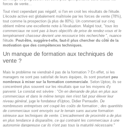
forces de vente...
Tout n'est cependant pas négatif, si l'on en croit les résultats de l'étude.
L'écoute active est globalement maîtrisée par les forces de vente (78%),
tout comme la prospection (à plus de 80%). Un commercial sur cinq
obtient même une excellente note à l'évaluation. Malgré tout, "
tous les
commerciaux ne sont pas à leurs objectifs de prise de rendez-vous et le
tempérament chasseur devient une ressource très recherchée
", nuance
l'étude.
Peut-être, suggère-t-elle, faut-il plus chercher du côté de la
motivation que des compétences techniques.
Un manque de formation aux techniques de
vente ?
Mais le problème ne viendrait-il pas de la formation ? En effet, si les
managers ne sont pas satisfait de leurs équipes, ils sont pourtant
peu
nombreux à miser sur la formation commerciale
. Selon Uptoo, ils se
concentrent plus souvent sur les résultats que sur les moyens d'y
parvenir. Le constat est sévère : "
On en demande de plus en plus aux
commerciaux et dans le même temps rien n'est fait pour élever leur
niveau général
, juge le fondateur d'Uptoo, Didier Perraudin.
De
nombreuses entreprises ont coupé les coûts de formation ; des quantités
de commerciaux sont envoyés sur le terrain sans aucune formation
sérieuse aux techniques de vente. L'encadrement de proximité a de plus
en plus tendance à disparaître, ce qui contraint les commerciaux à une
autonomie dangereuse car ils n'ont pas tous la maturité nécessaire.
"