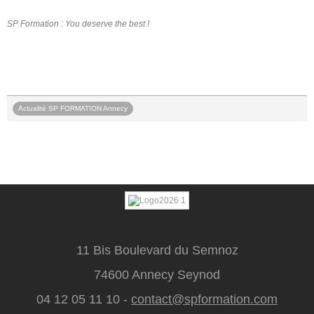
SP Formation : You deserve the best !
Actualité SP FORMATION Annecy
11 Bis Boulevard du Semnoz
74600 Annecy Seynod
04 12 05 11 10 -
contact@spformation.com