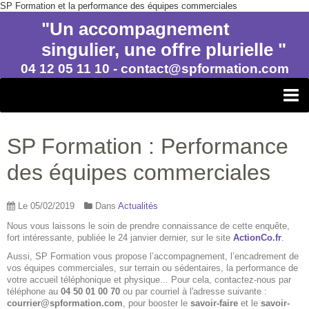
SP Formation et la performance des équipes commerciales
"Un accompagnement
singulier, une offre plurielle "
04 12 05 11 10 - contact@spformation.com
SP FORMATION CONSEIL
SP Formation : Performance
FORMATION PROFESSIONNELLE
des équipes commerciales
ACCOMPAGNEMENTS
FINANCEMENT ET CERTIFICATIONS
Le 05/02/2019
Dans
Actualités
Nous vous laissons le soin de prendre connaissance de cette enquête,
fort intéressante, publiée le 24 janvier dernier, sur le site
ActionCo.fr
.
Aussi, SP Formation vous propose l’accompagnement, l’encadrement de
vos équipes commerciales, sur terrain ou sédentaires, la performance de
votre accueil téléphonique et physique... Pour cela, contactez-nous par
téléphone au
04 50 01 00 70
ou par courriel à l'adresse suivante :
courrier@spformation.com
, pour booster le
savoir-faire
et le
savoir-