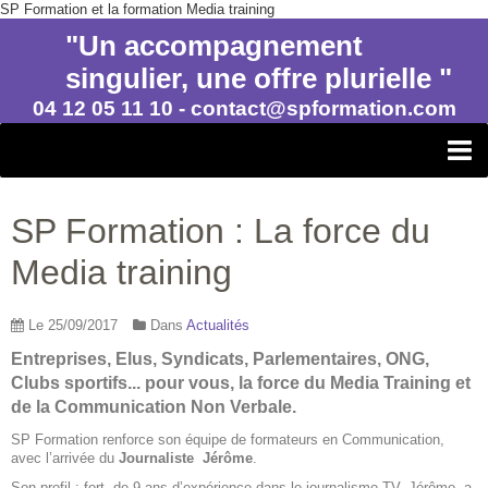
SP Formation et la formation Media training
"Un accompagnement
singulier, une offre plurielle "
04 12 05 11 10 - contact@spformation.com
SP FORMATION CONSEIL
SP Formation : La force du
FORMATION PROFESSIONNELLE
Media training
ACCOMPAGNEMENTS
FINANCEMENT ET CERTIFICATIONS
Le 25/09/2017
Dans
Actualités
Entreprises, Elus, Syndicats, Parlementaires, ONG,
Clubs sportifs... pour vous, la force du Media Training et
de la Communication Non Verbale.
SP Formation renforce son équipe de formateurs en Communication,
avec l’arrivée du
Journaliste Jérôme
.
Son profil
: fort de 9 ans d’expérience dans le journalisme TV, Jérôme a