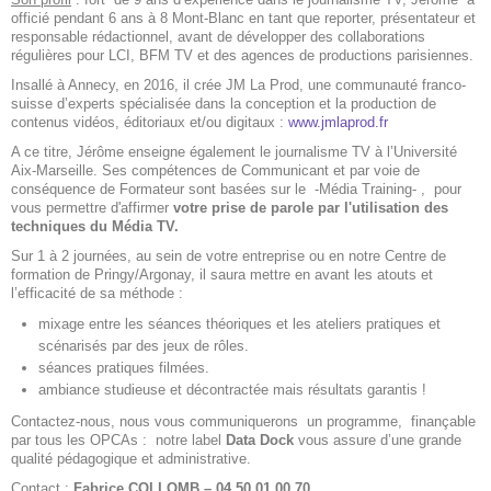
officié pendant 6 ans à 8 Mont-Blanc en tant que reporter, présentateur et
responsable rédactionnel, avant de développer des collaborations
régulières pour LCI, BFM TV et des agences de productions parisiennes.
Insallé à Annecy, en 2016, il crée JM La Prod, une communauté franco-
suisse d’experts spécialisée dans la conception et la production de
contenus vidéos, éditoriaux et/ou digitaux :
www.jmlaprod.fr
A ce titre, Jérôme enseigne également le journalisme TV à l’Université
Aix-Marseille. Ses compétences de Communicant et par voie de
conséquence de Formateur sont basées sur le -Média Training- , pour
vous permettre d'affirmer
votre prise de parole par l'utilisation des
techniques du Média TV.
Sur 1 à 2 journées, au sein de votre entreprise ou en notre Centre de
formation de Pringy/Argonay, il saura mettre en avant les atouts et
l’efficacité de sa méthode :
mixage entre les séances théoriques et les ateliers pratiques et
scénarisés par des jeux de rôles.
séances pratiques filmées.
ambiance studieuse et décontractée mais résultats garantis !
Contactez-nous, nous vous communiquerons un programme, finançable
par tous les OPCAs : notre label
Data Dock
vous assure d’une grande
qualité pédagogique et administrative.
Contact :
Fabrice COLLOMB – 04 50 01 00 70
.