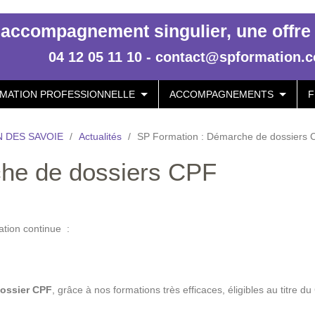
accompagnement singulier, une offre p
04 12 05 11 10 - contact@spformation.
MATION PROFESSIONNELLE
ACCOMPAGNEMENTS
F
 DES SAVOIE
/
Actualités
/
SP Formation : Démarche de dossiers 
he de dossiers CPF
tion continue :
ossier CPF
, grâce à nos formations très efficaces, éligibles au titre du