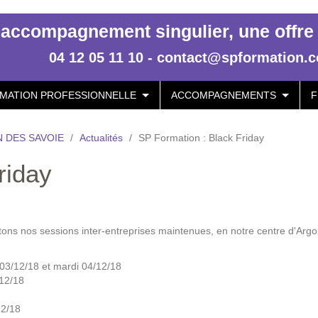
accompagnement singulier, une offre p
04 12 05 11 10 - contact@spformation.
MATION PROFESSIONNELLE
ACCOMPAGNEMENTS
F
 DES SAVOIE
/
Actualités
/
SP Formation : Black Friday
riday
ons nos sessions inter-entreprises maintenues, en notre centre d'Argo
i 03/12/18 et mardi 04/12/18
/12/18
12/18