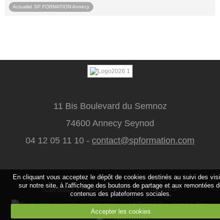
Actualité SP FORMATION Annecy
11 Bis Boulevard du Semnoz
74600 Annecy Seynod
04 12 05 11 10 -
contact@spformation.com
En cliquant vous acceptez le dépôt de cookies destinés au suivi des vis
sur notre site, à l'affichage des boutons de partage et aux remontées 
Contact
-
Recrutement formateurs
contenus des plateformes sociales.
Linkedin
Accepter les cookies
Facebook