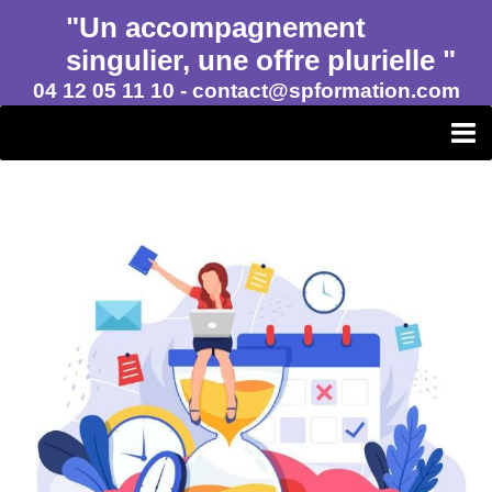
"Un accompagnement
singulier, une offre plurielle "
04 12 05 11 10 - contact@spformation.com
SP FORMATION CONSEIL
FORMATION PROFESSIONNELLE
ACCOMPAGNEMENTS
FINANCEMENT ET CERTIFICATIONS