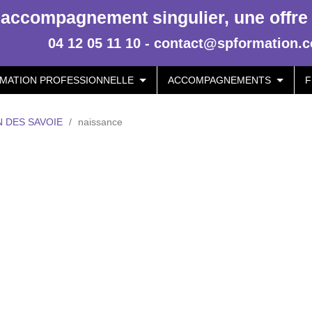
accompagnement singulier, une offre p
04 12 05 11 10 - contact@spformation.
MATION PROFESSIONNELLE
ACCOMPAGNEMENTS
F
 DES SAVOIE
/
naissance