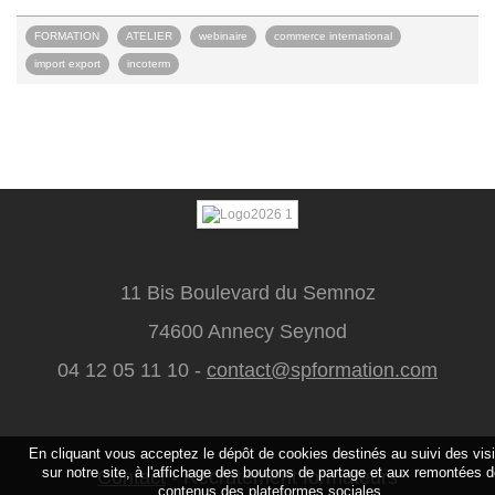
FORMATION
ATELIER
webinaire
commerce international
import export
incoterm
11 Bis Boulevard du Semnoz
74600 Annecy Seynod
04 12 05 11 10 -
contact@spformation.com
En cliquant vous acceptez le dépôt de cookies destinés au suivi des vis
sur notre site, à l'affichage des boutons de partage et aux remontées 
Contact
-
Recrutement formateurs
contenus des plateformes sociales.