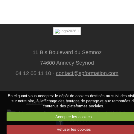
11 Bis Boulevard du Semnoz
74600 Annecy Seynod
04 12 05 11 10 -
contact@spformation.com
En cliquant vous acceptez le dépôt de cookies destinés au suivi des vis
sur notre site, à l'affichage des boutons de partage et aux remontées 
Contact
-
Recrutement formateurs
contenus des plateformes sociales.
Linkedin
Accepter les cookies
Facebook
Refuser les cookies
Mentions légales