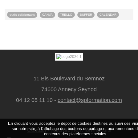
"
outils collaboratifs
CANVA
TRELLO
BUFFER
CALENDAR
11 Bis Boulevard du Semnoz
74600 Annecy Seynod
04 12 05 11 10 -
contact@spformation.com
En cliquant vous acceptez le dépôt de cookies destinés au suivi des vis
sur notre site, à l'affichage des boutons de partage et aux remontées 
Contact
-
Recrutement formateurs
contenus des plateformes sociales.