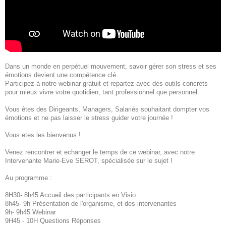
Dans un monde en perpétuel mouvement, savoir gérer son stress et ses
émotions devient une compétence clé.
Participez à notre webinar gratuit et repartez avec des outils concrets
pour mieux vivre votre quotidien, tant professionnel que personnel.
Vous êtes des Dirigeants, Managers, Salariés souhaitant dompter vos
émotions et ne pas laisser le stress guider votre journée !
Vous etes les bienvenus !
Venez rencontrer et echanger le temps de ce webinar, avec notre
Intervenante Marie-Eve SEROT, spécialisée sur le sujet !
Au programme :
8H30- 8h45 Accueil des participants en Visio
8h45- 9h Présentation de l'organisme, et des intervenantes
9h- 9h45 Webinar
9H45 - 10H Questions Réponses