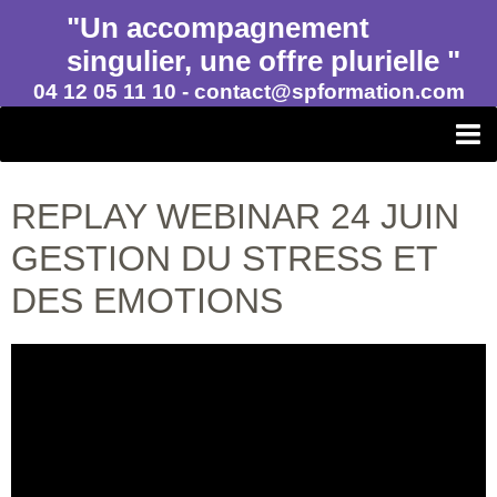
"Un accompagnement
singulier, une offre plurielle "
04 12 05 11 10 - contact@spformation.com
SP FORMATION
REPLAY WEBINAR 24 JUIN
Album photos SP FORMATION CONSEIL en Savoie et Haute-
GESTION DU STRESS ET
Savoie
DES EMOTIONS
CATALOGUE COMPLET PRESTATIONS 2026
Financement et Certifications
Compte formation CPF
FINANCEMENT ET CPF
Parcours certifiant pour les entreprises